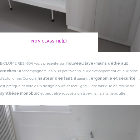
NON CLASSIFIÉ(E)
BIOLUME RESINOR vous présente son
nouveau lave-mains dédié aux
crèches
: il accompagnera les plus petits dans leur développement et leur prise
d’autonomie.
Conçu à
hauteur d’enfant
, il garantit
ergonomie et sécurité
, il
est pratique et doté d’un design épuré et rectiligne.
Il est fabriqué en résine de
synthèse monobloc
et peut être adossé à un lave-mains à taille adulte.