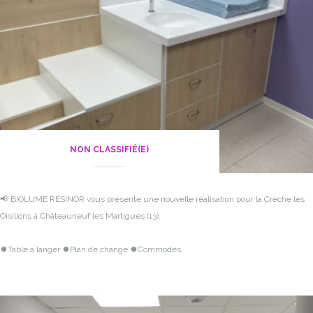
NON CLASSIFIÉ(E)
📢 BIOLUME RESINOR vous présente une nouvelle réalisation pour la Crèche les
Oisillons à Châteauneuf les Martigues (13).
⏺Table à langer
⏺Plan de change
⏺Commodes